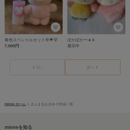
春色スペシャルセット🌸💗🐻
ぽかぽか〜☀️🌷
7,000円
展示中
前へ
次へ
minne ホーム
まんまるおまゆ の作品一覧
minneを知る