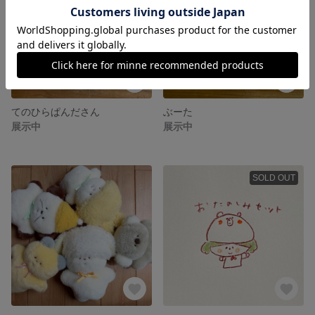
てのひらぱんださん
ぶーた
展示中
展示中
SOLD OUT