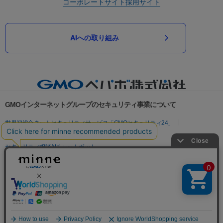
コーポレートサイト
採用サイト
AIへの取り組み
GMOインターネットグループのセキュリティ事業について
世界初総合ネットセキュリティサービス「GMOセキュリティ24」
パスワード漏洩診断
Webサイトリスク診断
セキュリティ相談AIチャットボット
実在証明・盗聴対策
サイバー攻撃対策（GMOサイバーセキュリティ byイエラエ）
サイバー攻撃対策（GMO Flatt Security）
なりすまし対策
セキュリティ事業の軌跡