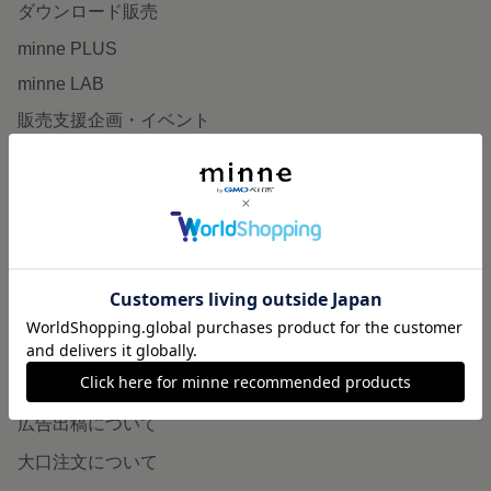
ダウンロード販売
minne PLUS
minne LAB
販売支援企画・イベント
読みもの
minneとものづくりと
minne学習帖
ニュース
minneの本
企業の方へ
広告出稿について
大口注文について