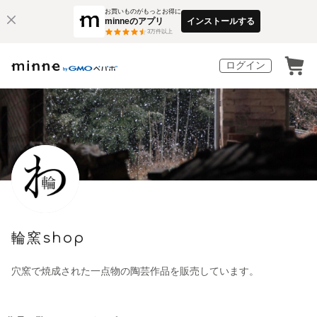
お買いものがもっとお得に
minneのアプリ
インストールする
3
万件以上
ログイン
輪窯shop
穴窯で焼成された一点物の陶芸作品を販売しています。