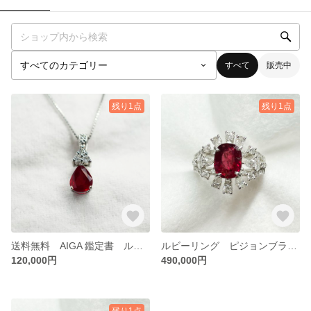
すべて
販売中
残り1点
残り1点
送料無料 AIGA 鑑定書 ルビ-ネックレス ピジョンブラッド 非加熱ノ-ヒ-ト R 0.54ct D 0.06ct PT950
ルビーリング ピジョンブラッド 非加熱ノーヒート R 3.01carat D 1.01carat PT900 AIGS鑑定書-2/2
120,000円
490,000円
残り1点