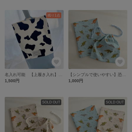
残り1点
名入れ可能 【上履き入れ】うし柄×くすみブルー まち付き
【シンプルで使いやすい】恐竜柄 給食セット ランチョンマット 巾着袋 レモン柄 入園グッズ ハンドメイド 水色
1,500円
1,000円
SOLD OUT
SOLD OUT