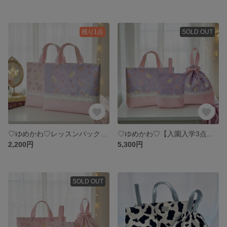
残り1点
SOLD OUT
♡ゆめかわ♡レッスンバック 名入れ可能 習い事かばん 入園入学 ハンドメイド 幼稚園 保育園 絵本バック
♡ゆめかわ♡【入園入学3点セット】プリンセス柄 名入れ可能 レッスンバック 体操着袋 上履き入れ むらさき色
2,200円
5,300円
SOLD OUT