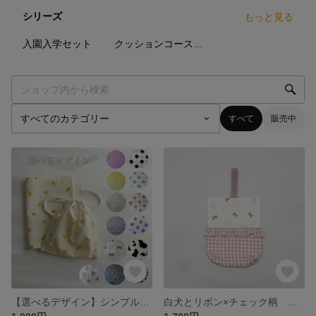
シリーズ
もっと見る
29
点
10
点
入園入学セット
クッションコースター
すべて
販売中
【選べるデザイン】シンプルで使いやすい 給食セット ランチョンマット 巾着袋 入園グッズ ハンドメイド
白犬とリボン×チェック柄 【上履き入れ】 ハンドメイド 幼稚園 小学校 上靴 外履き