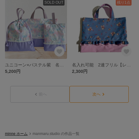
SOLD OUT
残り1点
ユニコーン×パステル紫 名前入れ可能 【入園入学セット】レッスンバック・体操着袋・上履き袋 3点セット 名前タグ
名入れ可能 2連フリル【レッスンバック】 リボン柄×ピンク 入園入学セット 小学校 名前タグ
5,200円
2,300円
前へ
次へ
minne ホーム
manmaru.studio の作品一覧