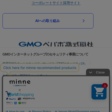
コーポレートサイト
採用サイト
AIへの取り組み
GMOインターネットグループのセキュリティ事業について
世界初総合ネットセキュリティサービス「GMOセキュリティ24」
パスワード漏洩診断
Webサイトリスク診断
セキュリティ相談AIチャットボット
実在証明・盗聴対策
サイバー攻撃対策（GMOサイバーセキュリティ byイエラエ）
サイバー攻撃対策（GMO Flatt Security）
なりすまし対策
セキュリティ事業の軌跡