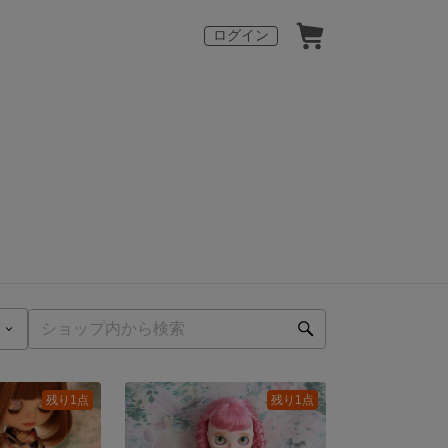
ログイン
残り1点
残り1点