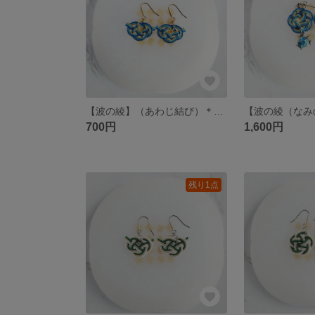
【波の綾】（あわじ結び）＊南国の海と砂浜をイメージした水引3本結びの粋な夏色ピアス/イヤリング
700円
1,600円
残り1点