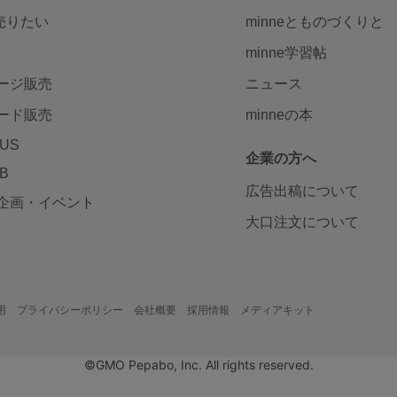
で売りたい
minneとものづくりと
minne学習帖
ージ販売
ニュース
ード販売
minneの本
LUS
企業の方へ
AB
広告出稿について
企画・イベント
大口注文について
用
プライバシーポリシー
会社概要
採用情報
メディアキット
©GMO Pepabo, Inc. All rights reserved.