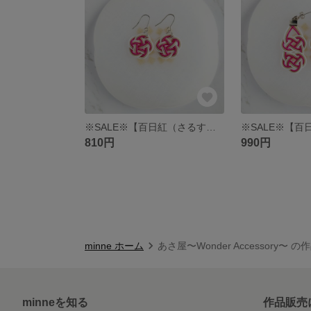
※SALE※【百日紅（さるすべり）】水引梅結びのピアス/イヤリング マゼンタ くすみカラー
810円
990円
minne ホーム
あさ屋〜Wonder Accessory〜 
minneを知る
作品販売