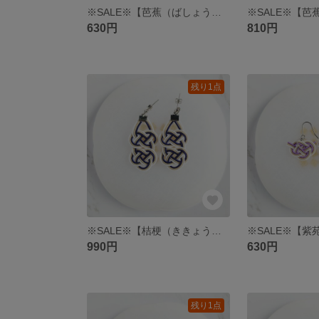
※SALE※【芭蕉（ばしょう）】＊夏の木陰に揺れる大きな葉をイメージした水引あわじひとつ結びの夏色ピアス/イヤリング
630円
810円
残り1点
※SALE※【桔梗（ききょう）】水引あわじ結びの2つ連なりピアス/イヤリング 紺
990円
630円
残り1点