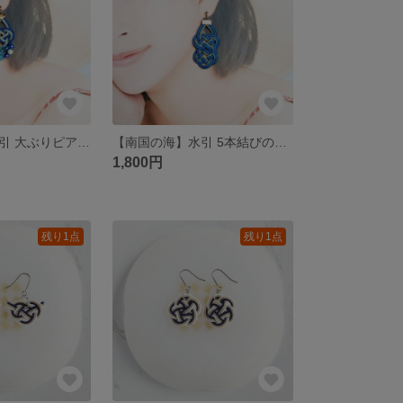
【南国の海】水引 大ぶりピアス/イヤリング 『オーシャン・ダンス』ビーズ付｜水飛沫の輝き
【南国の海】水引 5本結びの2つ連なり大ぶりピアス/イヤリング 『オーシャン・ダンス』
1,800円
残り1点
残り1点