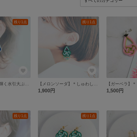
残り1点
残り1点
【勝利の青】星輝く水引大ぶり応援ピアス（イヤリング変更可）
【メロンソーダ】＊しゅわしゅわ弾ける透明感の大ぶり水引あわじ結びピアス（イヤリング変更可） ダンスアクセサリー 軽量
1,900円
1,500円
残り1点
残り1点