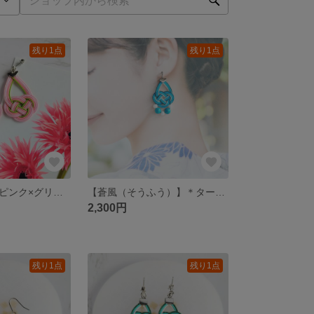
残り1点
残り1点
【ガーベラ】＊ピンク×グリーンの鮮やかな花びらが咲く 大ぶり水引あわじ結びピアス（イヤリング変更可）
【蒼風（そうふう）】＊ターコイズと白ビーズが爽やかに揺れる大ぶり水引あわじ結びピアス（イヤリング変更可）
2,300円
残り1点
残り1点