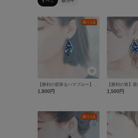
すべて
販売中
残り1点
【勝利の星降るハマブルー】爽やか大ぶり応援ピアス（イヤリング変更可） 野球応援 夏コーデ ダンスアクセサリー 軽量
1,900円
1,500円
残り1点