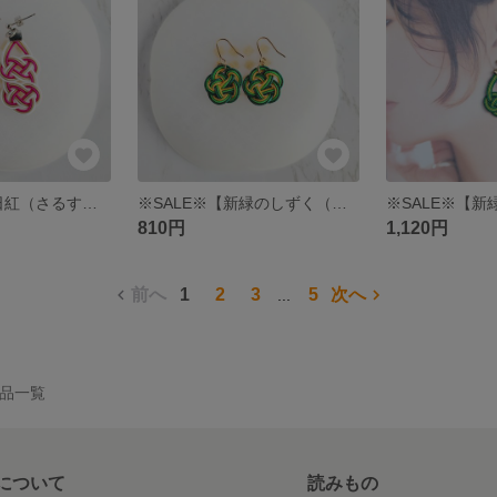
※SALE※【百日紅（さるすべり）】水引あわじ結びの2つ連なりピアス/イヤリング マゼンタ
※SALE※【新緑のしずく（梅結び）】水引3本結びのコロンと可愛いピアス/イヤリング
810円
1,120円
前へ
1
2
3
5
次へ
...
の作品一覧
について
読みもの