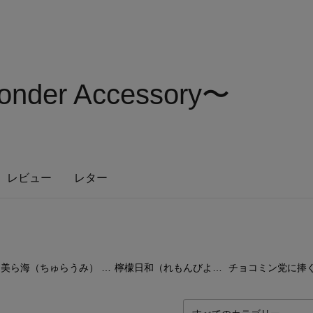
er Accessory〜
レビュー
レター
6
点
4
点
5
美ら海（ちゅらうみ） 〜波音と光の結び〜
檸檬日和（れもんびより）