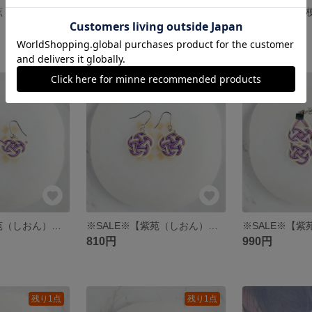
​※SALE※【芭蕉（ばしょう）】＊夏の木陰に揺れる大きな葉をイメージした水引梅結びの夏色ピアス/イヤリング
※SALE※【芭蕉（ばしょう）】水引あわじ結びの2つ連なりピアス/イヤリング グリーン
990円
630円
残り1点
残り1点
※SALE※【紫苑（しおん）】伝統をモダンに纏う＊水引あわじ結びのピアス/イヤリング
※SALE※【紫苑（しおん）】水引梅結びのピアス/イヤリング マゼンタ くすみカラー
810円
990円
残り1点
残り1点