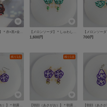
【焔（ほむら）】＊赤×黒×金が舞う凛とした大ぶり水引あわじ結び ダンスピアス（イヤリング変更可） 軽量
【​メロンソーダ】＊しゅわしゅわ弾けるレトロポップなソーダチャーム付き水引梅結びの夏色ピアス/イヤリング
1,600円
700円
残り1点
残り1点
【朝顔（あさがお）】＊朝露に濡れて可憐に咲く梅結びの水引夏色ピアス/イヤリング
【朝顔（あさがお）】＊朝露に濡れてきらめく朝顔チャーム付き水引梅結びの夏色ピアス/イヤリング