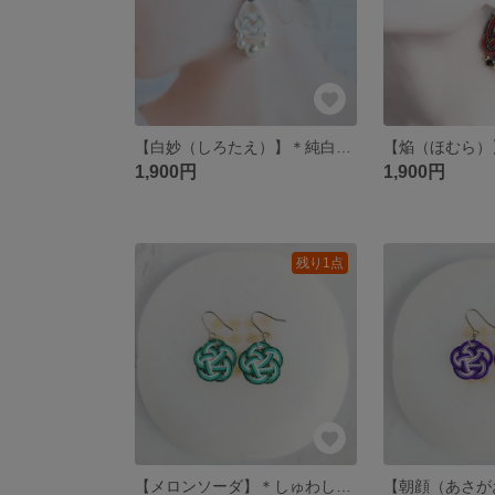
【白妙（しろたえ）】＊純白とシルバーが煌めく大ぶり水引あわじ結びピアス（イヤリング変更可） 軽量 ダンスアクセサリー
1,900円
1,900円
残り1点
​【メロンソーダ】＊しゅわしゅわ弾けるレトロポップな水引梅結びの夏色ピアス/イヤリング