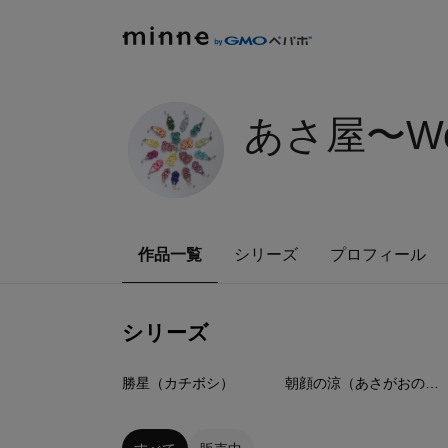
あさ屋〜Wond
作品一覧
シリーズ
プロフィール
シリーズ
9
点
4
点
勝星（カチボシ）
朝顔の涼（あさがおのりょう）