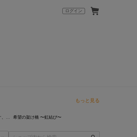
ログイン
もっと見る
点
4
点
チョコミン党に捧ぐ、至福の結び
希望の架け橋 〜虹結び〜