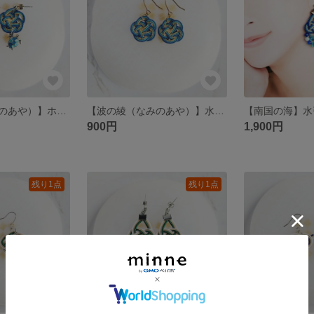
【波の綾（なみのあや）】ホヌが泳ぐ南国の海と砂浜 水引梅結びとウミガメの夏色ピアス/イヤリング
【波の綾（なみのあや）】水引梅結びのピアス/イヤリング 海 砂浜
900円
1,900円
残り1点
残り1点