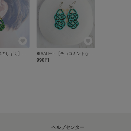
※SALE※【新緑のしずく】水引5本結びの大ぶりピアス/イヤリング（グリーングラデーション）
※SALE※ 【チョコミントなひととき（Green）】水引あわじ結びの2つ連なりピアス/イヤリング
990円
ヘルプセンター