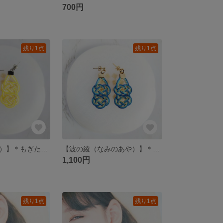
700円
残り1点
残り1点
【檸檬（れもん）】＊もぎたての果実とシチリアの風をイメージした水引あわじ結びの2連夏色ピアス/イヤリング
【波の綾（なみのあや）】＊南国の海と砂浜をイメージした水引あわじ結びの2つ連なり夏色ピアス/イヤリング
1,100円
残り1点
残り1点