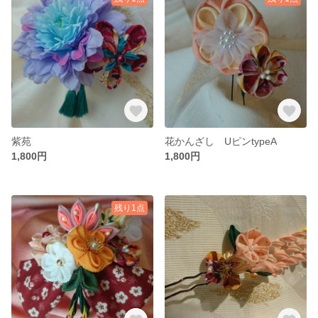
紫苑
花かんざし UピンtypeA
1,800円
1,800円
残り1点