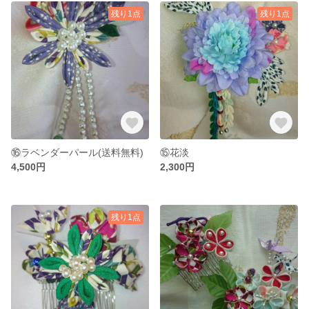
残り1点
残り1点
⑯ラベンダーパール(送料無料)
⑮花淡
4,500円
2,300円
残り1点