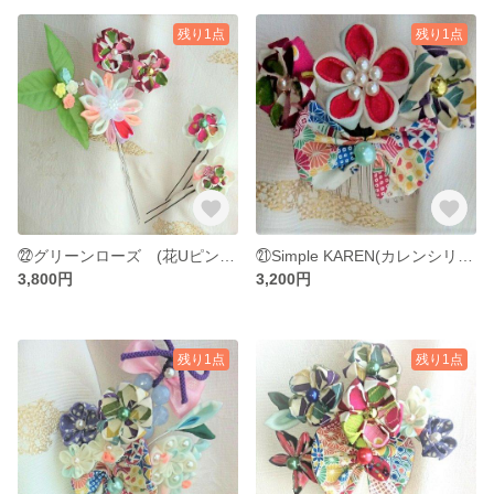
残り1点
残り1点
㉒グリーンローズ (花Uピン セット販売)
㉑Simple KAREN(カレンシリーズ)
3,800円
3,200円
残り1点
残り1点