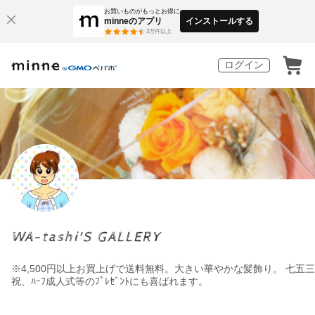
お買いものがもっとお得に
minneのアプリ
インストールする
3
万件以上
ログイン
WA-tashi'S GALLERY
※4,500円以上お買上げで送料無料。大きい華やかな髪飾り。 七五三
祝、ﾊｰﾌ成人式等のﾌﾟﾚｾﾞﾝﾄにも喜ばれます。