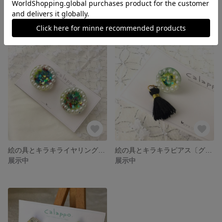
iris様専用ページ【オーダー絵画】
絵の具とキラキラピアス〔オレンジ×ライトグリーン〕
21,500円
1,100円
絵の具とキラキライヤリング〔グリーンメイン〕
絵の具とキラキラピアス〔グリーン×イエロー〕タッセル付き
展示中
展示中