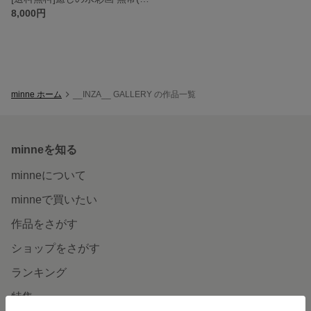
8,000円
minne ホーム
__INZA__ GALLERY の作品一覧
minneを知る
minneについて
minneで買いたい
作品をさがす
ショップをさがす
ランキング
特集