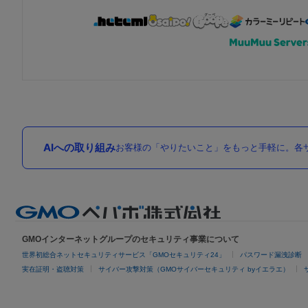
AIへの取り組み
お客様の「やりたいこと」をもっと手軽に。各サ
GMOインターネットグループのセキュリティ事業について
世界初総合ネットセキュリティサービス「GMOセキュリティ24」
パスワード漏洩診断
実在証明・盗聴対策
サイバー攻撃対策（GMOサイバーセキュリティ byイエラエ）