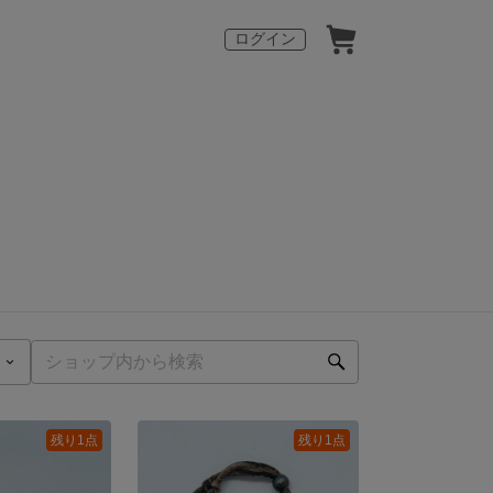
ログイン
残り1点
残り1点