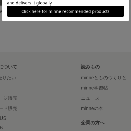
【革】送料無料★レザー★ウッドビーズ★ピアス
について
読みもの
で売りたい
minneとものづくりと
minne学習帖
ージ販売
ニュース
ード販売
minneの本
LUS
企業の方へ
AB