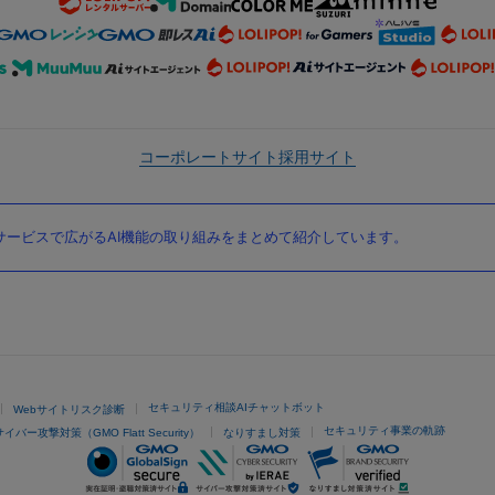
コーポレートサイト
採用サイト
ービスで広がるAI機能の取り組みをまとめて紹介しています。
セキュリティ相談AIチャットボット
Webサイトリスク診断
セキュリティ事業の軌跡
サイバー攻撃対策（GMO Flatt Security）
なりすまし対策