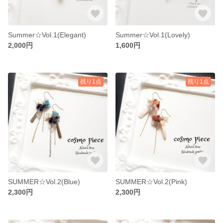
Summer☆Vol.1(Elegant)
Summer☆Vol.1(Lovely)
2,000円
1,600円
残り1点
残り1点
SUMMER☆Vol.2(Blue)
SUMMER☆Vol.2(Pink)
2,300円
2,300円