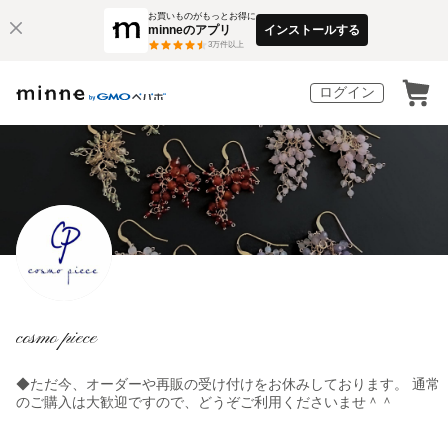
お買いものがもっとお得に
minneのアプリ
インストールする
3
万件以上
ログイン
cosmo piece
◆ただ今、オーダーや再販の受け付けをお休みしております。 通常
のご購入は大歓迎ですので、どうぞご利用くださいませ＾＾