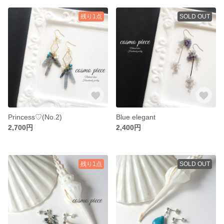
残り1点
SOLD OUT
Princess♡(No.2)
Blue elegant
2,700円
2,400円
残り1点
SOLD OUT