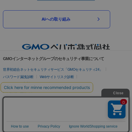
AIへの取り組み
GMOインターネットグループのセキュリティ事業について
世界初総合ネットセキュリティサービス「GMOセキュリティ24」
パスワード漏洩診断
Webサイトリスク診断
セキュリティ相談AIチャットボット
実在証明・盗聴対策
サイバー攻撃対策（GMOサイバーセキュリティ byイエラエ）
サイバー攻撃対策（GMO Flatt Security）
なりすまし対策
セキュリティ事業の軌跡