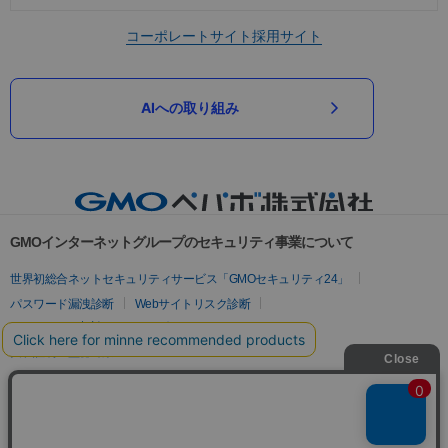
コーポレートサイト
採用サイト
AIへの取り組み
GMOインターネットグループのセキュリティ事業について
世界初総合ネットセキュリティサービス「GMOセキュリティ24」
パスワード漏洩診断
Webサイトリスク診断
セキュリティ相談AIチャットボット
実在証明・盗聴対策
サイバー攻撃対策（GMOサイバーセキュリティ byイエラエ）
サイバー攻撃対策（GMO Flatt Security）
なりすまし対策
セキュリティ事業の軌跡