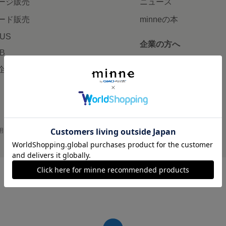
ージ販売
ニュース
ード販売
minneの本
LUS
企業の方へ
AB
広告出稿について
企画・イベント
大口注文について
用
プライバシーポリシー
会社概要
採用情報
メディアキット
©GMO Pepabo, Inc. All rights reserved.