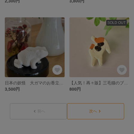
2,300円
3,800円
SOLD OUT
日本の妖怪 大ガマのお香立て アロマストーンにも
【人気！再々販】三毛猫のブローチ 帯留めにも
3,500円
800円
前へ
次へ