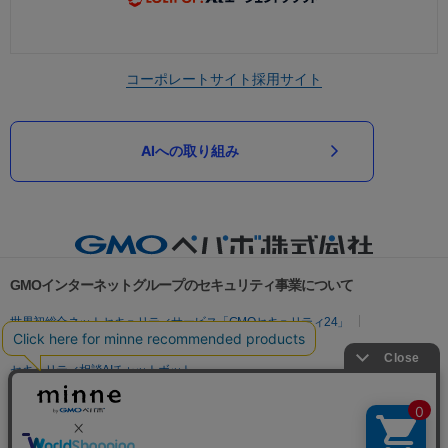
コーポレートサイト
採用サイト
AIへの取り組み
GMOインターネットグループのセキュリティ事業について
世界初総合ネットセキュリティサービス「GMOセキュリティ24」
パスワード漏洩診断
Webサイトリスク診断
セキュリティ相談AIチャットボット
実在証明・盗聴対策
サイバー攻撃対策（GMOサイバーセキュリティ byイエラエ）
サイバー攻撃対策（GMO Flatt Security）
なりすまし対策