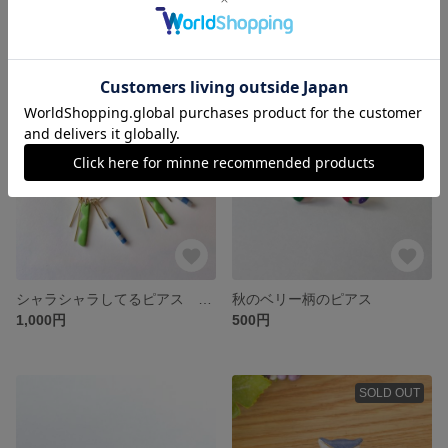
頭に葉っぱをのせたタヌキ 置物
秋色のお花ブローチ 帯留め
2,500円
1,000円
シャラシャラしてるピアス ピンク
秋のベリー柄のピアス
1,000円
500円
SOLD OUT