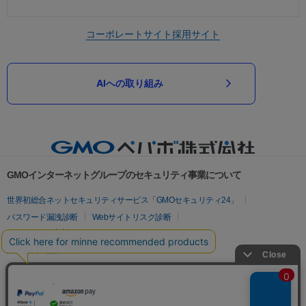
コーポレートサイト
採用サイト
AIへの取り組み
GMOインターネットグループのセキュリティ事業について
世界初総合ネットセキュリティサービス「GMOセキュリティ24」
パスワード漏洩診断
Webサイトリスク診断
セキュリティ相談AIチャットボット
実在証明・盗聴対策
サイバー攻撃対策（GMOサイバーセキュリティ byイエラエ）
サイバー攻撃対策（GMO Flatt Security）
なりすまし対策
セキュリティ事業の軌跡