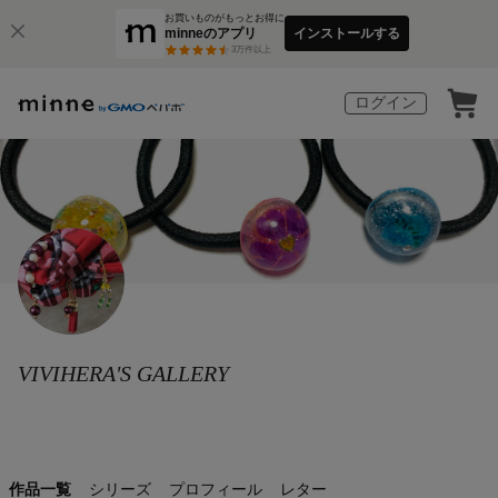
お買いものがもっとお得に
minneのアプリ
インストールする
3
万件以上
ログイン
VIVIHERA'S GALLERY
作品一覧
シリーズ
プロフィール
レター