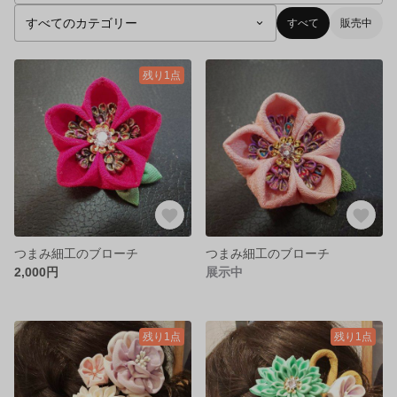
すべて
販売中
残り1点
つまみ細工のブローチ
つまみ細工のブローチ
2,000円
展示中
残り1点
残り1点