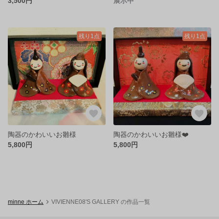
3,500円
展示中
残り1点
残り1点
陶器のかわいいお雛様
陶器のかわいいお雛様❤️
5,800円
5,800円
minne ホーム
VIVIENNE08'S GALLERY の作品一覧