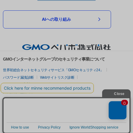
AIへの取り組み
GMOインターネットグループのセキュリティ事業について
世界初総合ネットセキュリティサービス「GMOセキュリティ24」
パスワード漏洩診断
Webサイトリスク診断
セキュリティ相談AIチャットボット
実在証明・盗聴対策
サイバー攻撃対策（GMOサイバーセキュリティ byイエラエ）
サイバー攻撃対策（GMO Flatt Security）
なりすまし対策
セキュリティ事業の軌跡