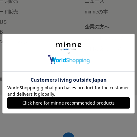
ージ販売
ニュース
ード販売
minneの本
LUS
企業の方へ
AB
広告出稿について
企画・イベント
大口注文について
用
プライバシーポリシー
会社概要
採用情報
メディアキット
©GMO Pepabo, Inc. All rights reserved.