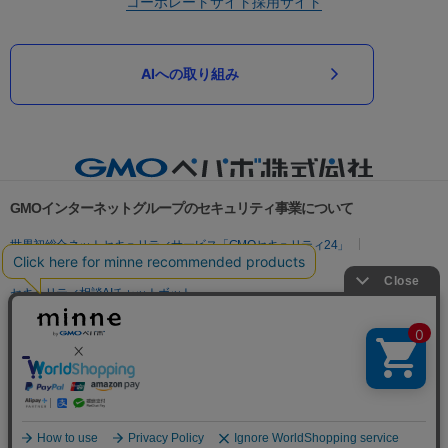
コーポレートサイト
採用サイト
AIへの取り組み
GMOインターネットグループのセキュリティ事業について
世界初総合ネットセキュリティサービス「GMOセキュリティ24」
パスワード漏洩診断
Webサイトリスク診断
セキュリティ相談AIチャットボット
実在証明・盗聴対策
サイバー攻撃対策（GMOサイバーセキュリティ byイエラエ）
サイバー攻撃対策（GMO Flatt Security）
なりすまし対策
セキュリティ事業の軌跡