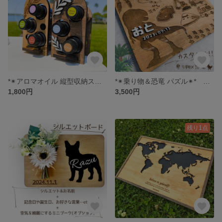
*✴アロマオイル 縦型収納スタンド✴* 3本用 15ml・5ml対応 送料込み
*✴乗り物＆恐竜 パズル✴* セミオーダー 送料込み
1,800円
3,500円
残り1点