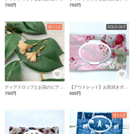
750円
750円
残り1点
SOLD OUT
ティアドロップとお花のピアス☆ベージュ×ブルー
【アウトレット】お尻拭きポーチ☆ピンクフラワー
750円
500円
残り1点