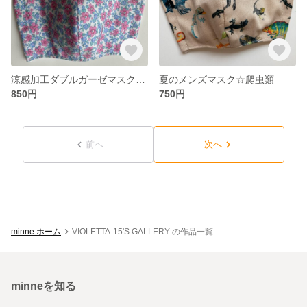
涼感加工ダブルガーゼマスク☆ピンク小花
夏のメンズマスク☆爬虫類
850円
750円
前へ
次へ
minne ホーム
VIOLETTA-15'S GALLERY の作品一覧
minneを知る