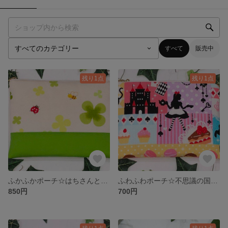
すべて
販売中
残り1点
残り1点
ふかふかポーチ☆はちさんとクローバー
ふわふわポーチ☆不思議の国のアリス☆ パープル
850円
700円