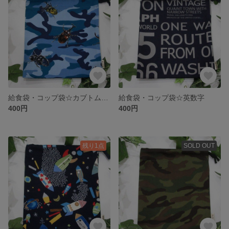
給食袋・コップ袋☆カブトムシとクワガタ
給食袋・コップ袋☆英数字
400円
400円
残り1点
SOLD OUT