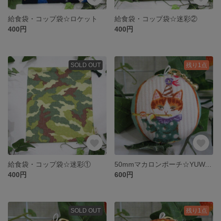
給食袋・コップ袋☆ロケット
給食袋・コップ袋☆迷彩②
400円
400円
SOLD OUT
残り1点
給食袋・コップ袋☆迷彩①
50mmマカロンポーチ☆YUWA☆そばかすキッズMusic④
400円
600円
SOLD OUT
残り1点