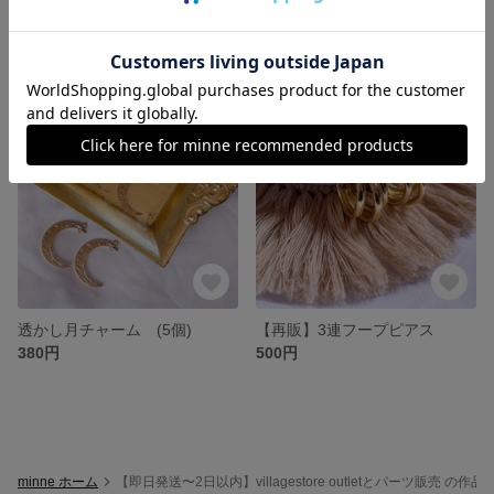
星月チャーム (4個)
星チャーム (10個)
550円
480円
透かし月チャーム (5個)
【再販】3連フープピアス
380円
500円
minne ホーム
【即日発送〜2日以内】villagestore outletとパーツ販売 の作品