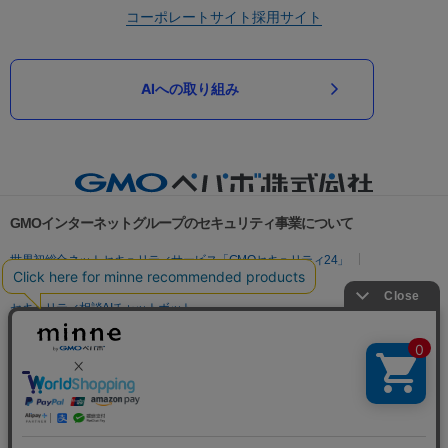
コーポレートサイト
採用サイト
AIへの取り組み
GMOインターネットグループのセキュリティ事業について
世界初総合ネットセキュリティサービス「GMOセキュリティ24」
パスワード漏洩診断
Webサイトリスク診断
セキュリティ相談AIチャットボット
実在証明・盗聴対策
サイバー攻撃対策（GMOサイバーセキュリティ byイエラエ）
サイバー攻撃対策（GMO Flatt Security）
なりすまし対策
セキュリティ事業の軌跡