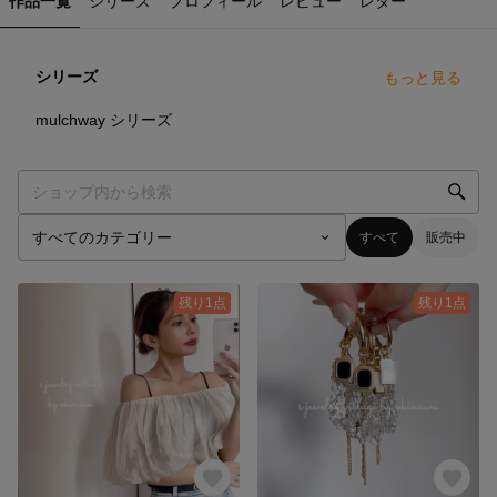
作品一覧
シリーズ
プロフィール
レビュー
レター
シリーズ
もっと見る
0
点
mulchway シリーズ
すべて
販売中
残り1点
残り1点