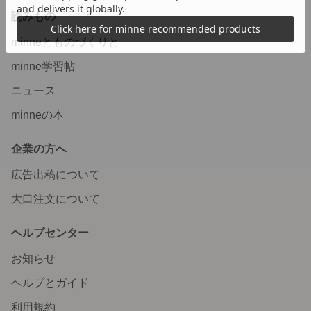
読みもの
minneとものづくりと
minne学習帖
ニュース
minneの本
企業の方へ
広告出稿について
大口注文について
ヘルプセンター
お知らせ
ヘルプとガイド
利用規約