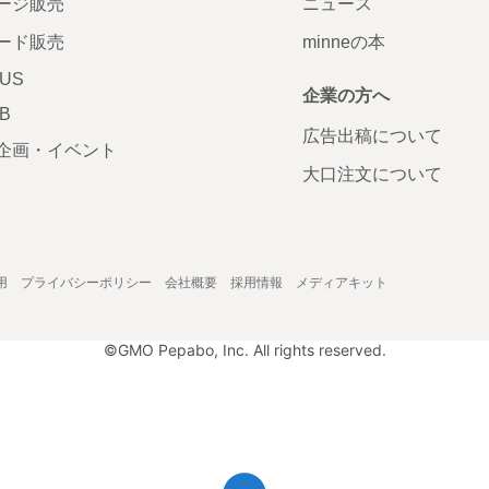
ージ販売
ニュース
ード販売
minneの本
LUS
企業の方へ
AB
広告出稿について
企画・イベント
大口注文について
用
プライバシーポリシー
会社概要
採用情報
メディアキット
©GMO Pepabo, Inc. All rights reserved.