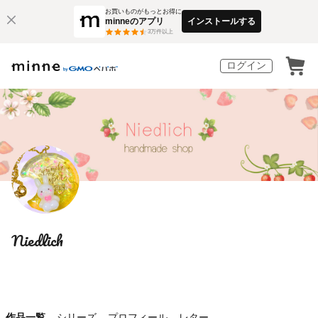
お買いものがもっとお得に
minneのアプリ
インストールする
3
万件以上
ログイン
Niedlich
作品一覧
シリーズ
プロフィール
レター