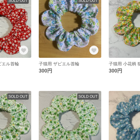
SOLD OUT
SOLD OUT
ビエル首輪
子猫用 ザビエル首輪
子猫用 小花柄 
300円
300円
SOLD OUT
SOLD OUT