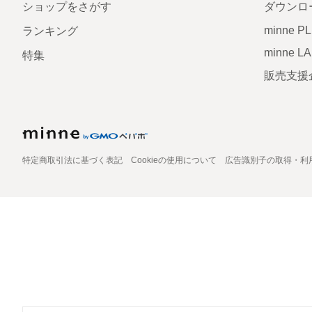
ショップをさがす
ダウンロ
minne P
ランキング
minne L
特集
販売支援
特定商取引法に基づく表記
Cookieの使用について
広告識別子の取得・利