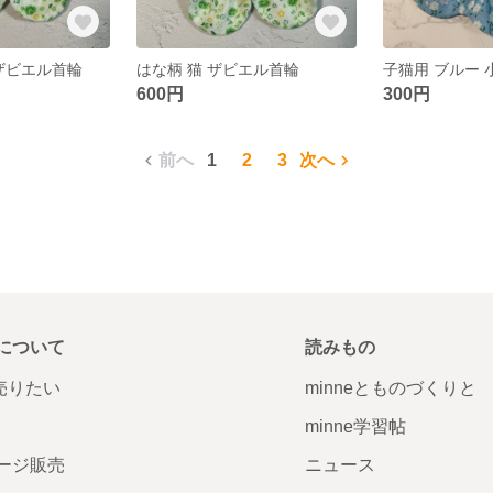
ザビエル首輪
はな柄 猫 ザビエル首輪
600円
300円
前へ
1
2
3
次へ
について
読みもの
で売りたい
minneとものづくりと
minne学習帖
ージ販売
ニュース