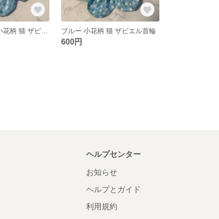
子猫用 ブルー 小花柄 猫 ザビエル首輪
ブルー 小花柄 猫 ザビエル首輪
600円
ヘルプセンター
お知らせ
ヘルプとガイド
利用規約