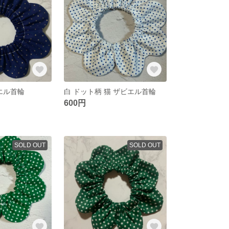
エル首輪
白 ドット柄 猫 ザビエル首輪
600円
SOLD OUT
SOLD OUT