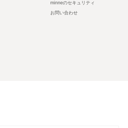
minneのセキュリティ
お問い合わせ