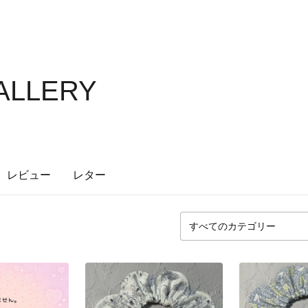
GALLERY
レビュー
レター