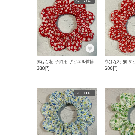
SOLD OUT
赤はな柄 子猫用 ザビエル首輪
赤はな柄 猫 ザ
300円
600円
SOLD OUT