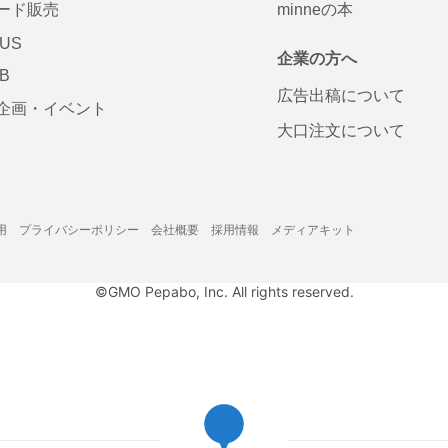
ード販売
minneの本
LUS
企業の方へ
AB
広告出稿について
企画・イベント
大口注文について
用
プライバシーポリシー
会社概要
採用情報
メディアキット
©GMO Pepabo, Inc. All rights reserved.