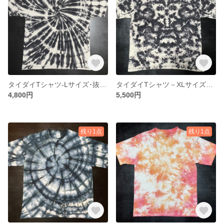
タイダイTシャツ-Lサイズ･抜染絞りかすれうずまき20
タイダイTシャツ－XLサイズ・抜染絞り13
4,800円
5,500円
残り1点
残り1点