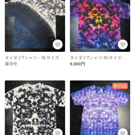
タイダイTシャツ－XLサイズ・片身替わり模様4
タイダイTシャツ-XLサイズ･C18
展示中
9,800円
残り1点