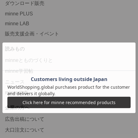
ダウンロード販売
minne PLUS
minne LAB
販売支援企画・イベント
読みもの
minneとものづくりと
minne学習帖
ニュース
minneの本
企業の方へ
広告出稿について
大口注文について