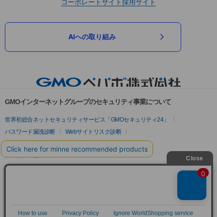
コーポレートサイト
採用サイト
AIへの取り組み
GMOインターネットグループのセキュリティ事業について
世界初総合ネットセキュリティサービス「GMOセキュリティ24」
パスワード漏洩診断
Webサイトリスク診断
セキュリティ相談AIチャットボット
実在証明・盗聴対策
サイバー攻撃対策（GMOサイバーセキュリティ byイエラエ）
サイバー攻撃対策（GMO Flatt Security）
なりすまし対策
セキュリティ事業の軌跡