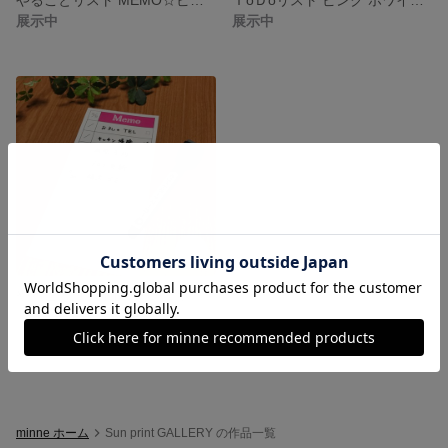
展示中
展示中
やることリストMEMO☆ ホワイトボード吸着シート (memo/pink)
展示中
minne ホーム
Sun print GALLERY の作品一覧