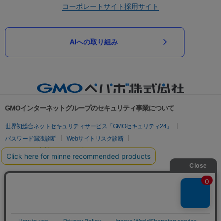
コーポレートサイト
採用サイト
AIへの取り組み
GMOインターネットグループのセキュリティ事業について
世界初総合ネットセキュリティサービス「GMOセキュリティ24」
パスワード漏洩診断
Webサイトリスク診断
セキュリティ相談AIチャットボット
実在証明・盗聴対策
サイバー攻撃対策（GMOサイバーセキュリティ byイエラエ）
サイバー攻撃対策（GMO Flatt Security）
なりすまし対策
セキュリティ事業の軌跡