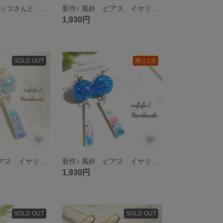
新作♪ 手描き ラッコさんと 天然石 アクアマリンと シェルと ヒトデが揺れる アシンメトリー ピアス イヤリング メイ キラ 水族館 夏 海 イラスト 動物 アニマル アクセサリー 鳥羽水族館
新作♪ 風鈴 ピアス イヤリング 桃紫色二層大玉 小花総柄 手描き金細工風樹脂短冊 浴衣 和風 花火大会 水風船 レジンアクセサリー レジンアート レジンピアス 和小物 着物 ふうりん 夏祭り
1,930円
SOLD OUT
残り1点
新作♪ 風鈴 ピアス イヤリング 乳白大玉 水彩大輪朝顔 手描きシェル短冊 浴衣 和風 花火大会 水風船 レジンアクセサリー レジンアート レジンピアス 和小物 着物 ふうりん 夏祭り 日本 土産
新作♪ 風鈴 ピアス イヤリング 瑠璃色大玉 ヨーヨー柄 手描きシェル短冊 浴衣 和風 花火大会 水風船 レジンアクセサリー レジンアート レジンピアス 和小物 着物 ふうりん 夏祭り 日本 土産
1,930円
SOLD OUT
SOLD OUT