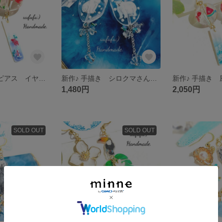
新作大玉♪ 風鈴ピアス イヤリング 回遊金魚透明特大玉 手描きシェル短冊 浴衣 和風 お祭り 夏祭り 花火大会 和小物 きんぎょ レジンアート レジンアクセサリー イラスト アレルギー対応
新作♪ 手描き シロクマさんと氷の世界 ゆらゆら 涼しげ クリア ピアス イヤリング しろくま 白熊 アニマル 動物 夏 氷 レジンアート イラスト 軽量 水玉 ステンレス アレルギー対応
1,480円
2,050円
SOLD OUT
SOLD OUT