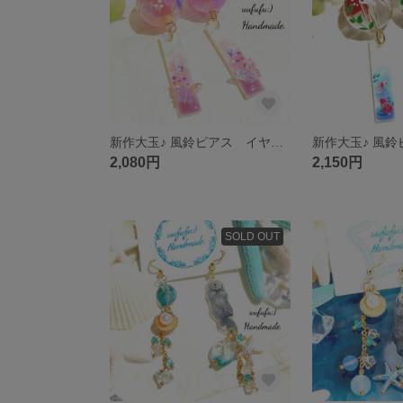
新作大玉♪ 風鈴ピアス イヤリング 花籠桃紫粒子大玉 手描き華舞蝶々シェル短冊 浴衣 和風 お祭り 夏祭り 花火大会 和小物 ちょうちょ レジンアート レジンアクセサリー イラスト アレルギー対応
2,080円
2,150円
SOLD OUT