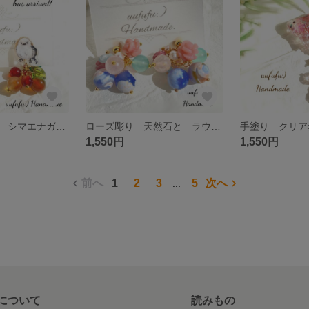
手描き 小さな シマエナガさん 貼り付け イヤリングと 木の実みたいな 天然石たちが揺れる アシンメトリー イヤリング 鳥 バード 春 個性派 レジンアクセサリー レジンアート イラスト
ローズ彫り 天然石と ラウンド天然石 淡水パール の ブルーとピンクの 花籠みたいな ステンレス ピアス イヤリング お花見 フラワー ロードナイト ローズクォーツ 薔薇 バラ
1,550円
1,550円
前へ
1
2
3
5
次へ
...
について
読みもの