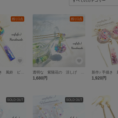
残り1点
残り1点
人気再販♪ 手描き 風鈴 ピアス イヤリング 漆黒二層大玉 大輪花火 手塗り シェル短冊 花火大会 花火 浴衣 夏祭り お祭り 夏 夜空 レジンアクセサリー レジンアート 和風 和小物 ふうりん
透明な 紫陽花の 涼しげ 簪 かんざし クリアフラワー あじさい ヘアアクセサリー ヘアアレンジ 浴衣 着物 花火大会 夏 夏祭り お祭り 和風 和小物 和装 ゆかた
1,680円
1,920円
SOLD OUT
SOLD OUT