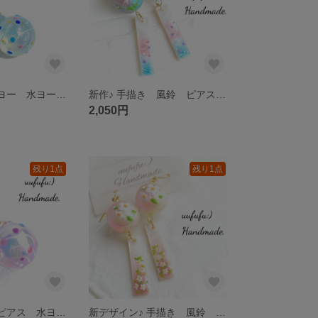
人気再販♪ ヨーヨー 水ヨーヨー 水風船 薄水色風船玉 ステンレス ピアス イヤリング ブルー 浴衣 浴衣ピアス 着物 夏祭り お祭り 花火大会 和風 和小物 レジンアート アレルギー対応 夏
新作♪ 手描き 風鈴 ピアス イヤリング 色彩階調大玉 大輪朝顔 手描き天然シェル短冊 ふうりん 浴衣 夏祭り お祭り 花火大会 和風 和小物 あさがお レジンアート イラスト 日本 お土産 涼しげ
2,050円
残り1点
残り1点
再販♪ ヨーヨーピアス 水ヨーヨー 水風船 若紫色風船玉 ステンレス ピアス イヤリング パープル 浴衣 浴衣ピアス 着物 夏祭り お祭り 花火大会 和風 和小物 レジンアート アレルギー対応 夏
新デザイン♪ 手描き 風鈴 ピアス イヤリング 大輪夏椿色彩階調大玉 手描き夏椿柄シェル短冊 沙羅の木 花 ふうりん 夏 浴衣 花火大会 夏祭り 和風 和小物 フラワー レジンアート 白い花