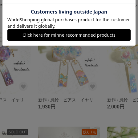
手描き ラッコさんと 天然石 アクアマリンや クリアビーズが揺れる ブルー&クリアな アシンメトリー ピアス イヤリング メイ キラ リロ 水族館 夏 レジンアート レジンアクセサリー 動物 らっこ
新作♪ 手描き 南国の風 オニオオハシさんと 白いお花の アシンメトリー ピアス イヤリング ハワイ ハワイアン オオハシ 鳥 バード アクセサリー レジンアート レジンアクセサリー イラスト
1,920円
1,950円
SOLD OUT
SOLD OUT
新作♪ 風鈴 ピアス イヤリング 二色蓄光大玉 小花総柄 手描き樹脂短冊 浴衣 和風 花火大会 水風船 レジンアクセサリー レジンアート レジンピアス 和小物 着物 ふうりん 夏祭り 日本 土産
新作♪ 風鈴 ピアス イヤリング 乳白色大玉 小花総柄 手描き金細工風樹脂短冊 浴衣 和風 花火大会 水風船 レジンアクセサリー レジンアート レジンピアス 和小物 着物 ふうりん 夏祭り 日本 土産
1,930円
2,000円
SOLD OUT
残り1点