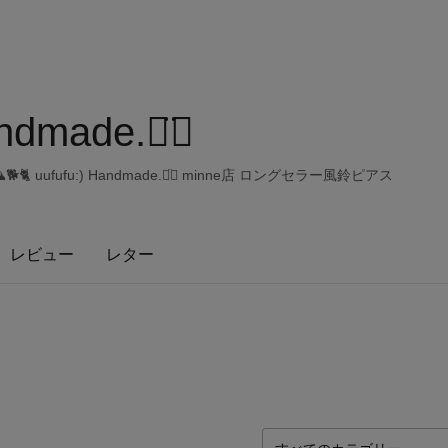
andmade.◡̈⃝
 uufufu:) Handmade.◡̈⃝ minne店 ロングセラー風鈴ピアス
レビュー
レター