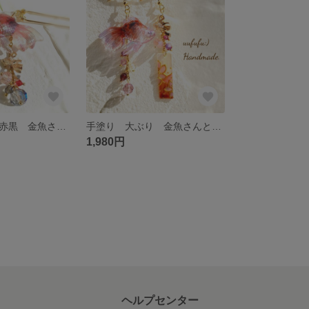
手塗り クリア赤黒 金魚さんと スワロ 小粒ビーズたちが揺れる かんざし 簪 浴衣 和小物 夏 夏祭り 和風 髪飾り レジンアート 花火大会 きんぎょ キンギョ 琉金 和装 着物
手塗り 大ぶり 金魚さんと 金細工風 手描き天然シェル短冊が揺れる アシンメトリー ピアス イヤリング 浴衣 和風 和小物 簪 和装 着物 夏祭り 花火大会 夏 きんぎょ キンギョ 琉金 かんざし
1,980円
ヘルプセンター