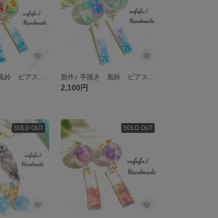
新作♪ 手描き 風鈴 ピアス 夏の思い出 透明特大玉 手塗り青空シェル短冊 イヤリング ふうりん 浴衣 夏祭り 和風 和装 夏 和小物 花火大会 花 フラワー レジンアクセサリー レジンアート
新作♪ 手描き 風鈴 ピアス 百花繚乱 透明特大玉 手塗り小花柄シェル短冊 イヤリング ふうりん 浴衣 夏祭り 和風 和装 夏 和小物 花火大会 花 フラワー レジンアクセサリー レジンアート
2,100円
SOLD OUT
SOLD OUT