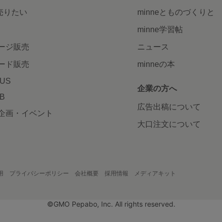
で売りたい
minneとものづくりと
minne学習帖
ージ販売
ニュース
ード販売
minneの本
LUS
企業の方へ
AB
広告出稿について
企画・イベント
大口注文について
用
プライバシーポリシー
会社概要
採用情報
メディアキット
©GMO Pepabo, Inc. All rights reserved.