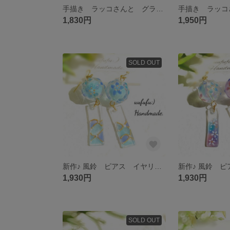
手描き ラッコさんと グラデーションシェルビーズや シェルやヒトデの ブルー&クリアな アシンメトリー ピアス イヤリング メイ キラ リロ 水族館 海 夏 レジンアート レジンアクセサリー らっこ
1,830円
1,950円
SOLD OUT
新作♪ 風鈴 ピアス イヤリング 水色二層大玉 小花総柄 手描き金細工風樹脂短冊 浴衣 和風 花火大会 水風船 レジンアクセサリー レジンアート レジンピアス 和小物 着物 ふうりん 夏祭り 日本
1,930円
1,930円
SOLD OUT