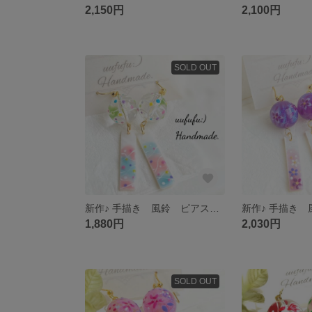
2,150円
2,100円
SOLD OUT
新作♪ 手描き 風鈴 ピアス イヤリング 元祖 14mm玉 純透明玉 ヨーヨー柄 手描きシェル短冊 小ぶり 浴衣 花火大会 夏祭り お祭り 和風 和小物 ふうりん 水風船 水ヨーヨー レジンアート
1,880円
2,030円
SOLD OUT