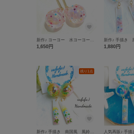
新作♪ ヨーヨー 水ヨーヨー 水風船 薄桃色風船玉 ステンレス ピアス イヤリング ブルー 浴衣 浴衣ピアス 着物 夏祭り お祭り 花火大会 和風 和小物 レジンアート アレルギー対応 夏
1,650円
1,880円
残り1点
新作♪ 手描き 南国風 風鈴 ピアス イヤリング 色彩階調大玉 オニオオハシさん フラワー シェル短冊 トロピカル ビーチ 夏 海 鳥 バード 浴衣 夏祭り ふうりん レジンアート イラスト