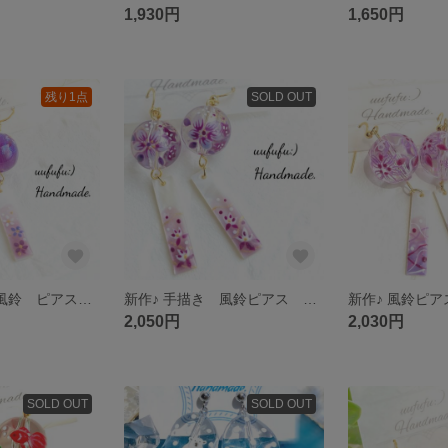
1,930円
1,650円
残り1点
SOLD OUT
新作♪ 手描き 風鈴 ピアス イヤリング 桔梗撫子深紫粒子大玉 小花柄天然シェル短冊 パープル 浴衣 花火大会 夏祭り お祭り ふうりん 和風 和小物 レジンアート 日本 夏 花柄 フラワー
新作♪ 手描き 風鈴ピアス イヤリング 花籠深紫透明大玉 和柄金ラメシェル短冊 ふうりん クレマチス 鉄線 桔梗 和柄 浴衣 和風 和小物 花火大会 夏祭り お祭り 和装 夏 レジンアート
2,050円
2,030円
SOLD OUT
SOLD OUT