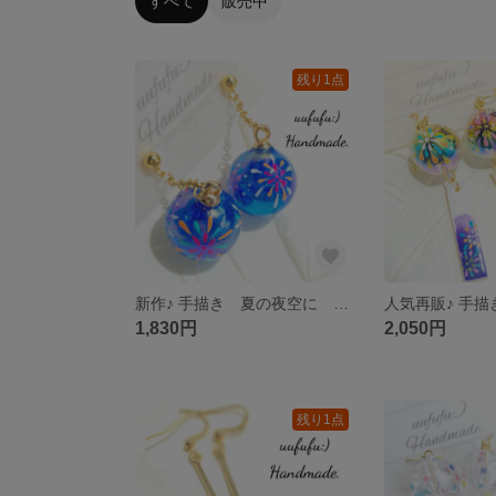
すべて
販売中
残り1点
新作♪ 手描き 夏の夜空に 打ち上がる花火たち ゆらゆら ステンレス ピアス イヤリング 花火 打ち上げ花火 花火大会 水風船 ヨーヨー 浴衣 夏祭り お祭り 和風 和小物 レジンアクセサリー
1,830円
2,050円
残り1点