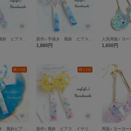
新作♪ 手描き 風鈴 ピアス イヤリング 純透明大玉 ヨーヨー柄 手塗り ヨーヨー風柄シェル短冊 ふうりん 浴衣 水風船 夏祭り お祭り 和風 日本 夏 レジンアート レジンアクセサリー ヨーヨー
新作♪ 手描き 風鈴 ピアス イヤリング 純透明大玉 ヨーヨー柄 手塗り 青空シェル短冊 ふうりん 浴衣 水風船 夏祭り お祭り 和風 日本 夏 レジンアート レジンアクセサリー ヨーヨー 水ヨーヨー
1,880円
1,650円
残り1点
残り1点
人気再販♪ 手描き 風鈴ピアス イヤリング 水色二層大玉 飛躍 イルカさん 手塗り天然シェル短冊 浴衣 海 水族館 いるか 海豚 レジンアート レジンアクセサリー 夏 夏祭り 花火大会 ドルフィン
新作♪ 風鈴 ピアス イヤリング 檸檬色大玉 ヨーヨー柄 手描きシェル短冊 浴衣 和風 花火大会 水風船 レジンアクセサリー レジンアート レジンピアス 和小物 着物 ふうりん 夏祭り 日本 土産