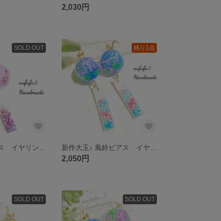
2,030円
SOLD OUT
残り1点
新作♪ 風鈴ピアス イヤリング 桃色涼花透明特大玉 手描き和柄シェル短冊 ふうりん 浴衣 和風 花火大会 夏祭り お祭り 和小物 花柄 ピンク フラワー レジンアート レジンアクセサリー 透明
新作大玉♪ 風鈴ピアス イヤリング 大輪紫陽花透明大玉 手描き小花柄シェル短冊 浴衣 和風 お祭り 夏祭り 花火大会 和小物 あじさい レジンアート レジンアクセサリー イラスト アレルギー対応
2,050円
SOLD OUT
SOLD OUT