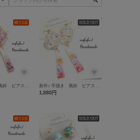
残り1点
SOLD OUT
新作♪ 手描き 風鈴 ピアス イヤリング 薄桃色二層大玉 ヨーヨー柄 手塗り ヨーヨー風柄シェル短冊 ふうりん 浴衣 水風船 夏祭り お祭り 和風 日本 夏 レジンアート ヨーヨー パープル
新作♪ 手描き 風鈴 ピアス イヤリング 純透明大玉 ヨーヨー柄 手塗り 朱色系 ヨーヨー風柄シェル短冊 ふうりん 浴衣 水風船 夏祭り お祭り 和風 日本 夏 レジンアート ヨーヨー
1,880円
残り1点
SOLD OUT