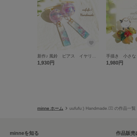
新作♪ 風鈴 ピアス イヤリング 乳白薄紫大玉 ヨーヨー柄 手描き樹脂短冊 浴衣 和風 花火大会 水風船 レジンアクセサリー レジンアート レジンピアス 和小物 着物 ふうりん 夏祭り 日本 土産
1,930円
1,980円
minne ホーム
uufufu:) Handmade.◡̈⃝ の作品一覧
minneを知る
作品販売