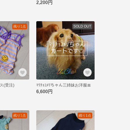
2,200円
残り1点
SOLD OUT
ス(受注)
ﾏﾘﾁｮｺﾒﾘちゃん三姉妹お洋服🎀
6,600円
残り1点
残り1点