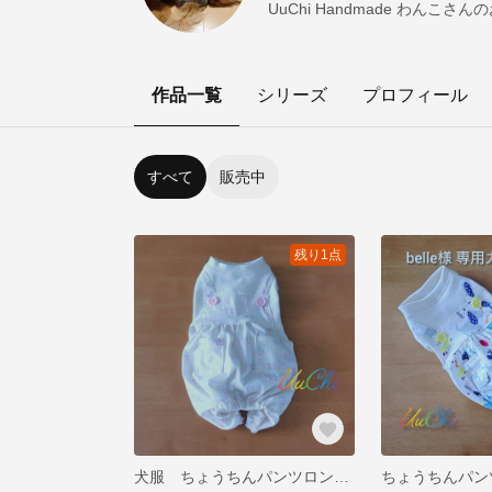
UuChi Handmade わんこさん
作品一覧
シリーズ
プロフィール
すべて
販売中
残り1点
犬服 ちょうちんパンツロンパ🪿白(DMサイズ)
ちょうちんパン