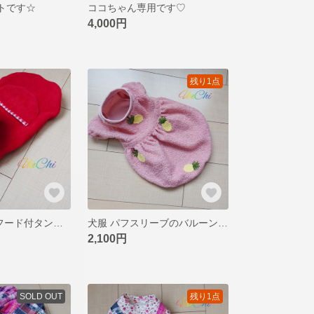
ートです☆
ココちゃん専用です♡
4,000円
残り1点
犬服 フリース フード付タンク(受注)
犬服 パフスリーブのバルーンスカートワンピ 桃色 DM
2,100円
SOLD OUT
残り1点