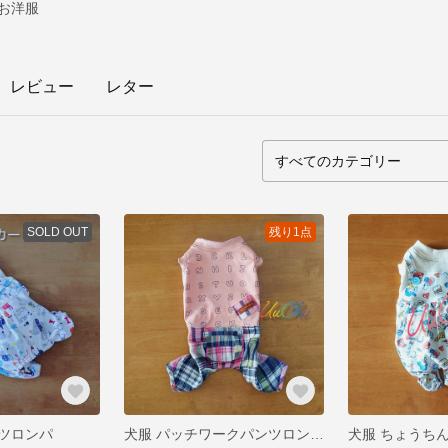
のお洋服
レビュー
レター
SOLD OUT
残り1点
ツロンパ
犬服 パッチワークパンツロンパース DM‪💗