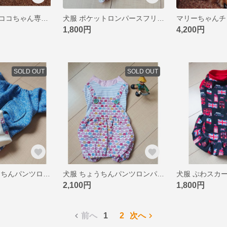
プードルさん❤️ココちゃん専用カートです。
犬服 ポケットロンパースフリル DM
1,800円
4,200円
SOLD OUT
SOLD OUT
犬服 暖かちょうちんパンツロンパ DL
犬服 ちょうちんパンツロンパ DM
犬服 ぷわスカー
2,100円
1,800円
前へ
1
2
次へ