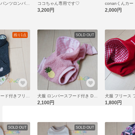
犬服 ちょうちんパンツロンパ チェック赤 DM
ココちゃん専用です♡
conanくんカ
3,200円
2,000円
残り1点
SOLD OUT
犬服 重ね着風フード付きフリースDL
犬服 ロンパースフード付き DML
2,100円
1,800円
SOLD OUT
SOLD OUT