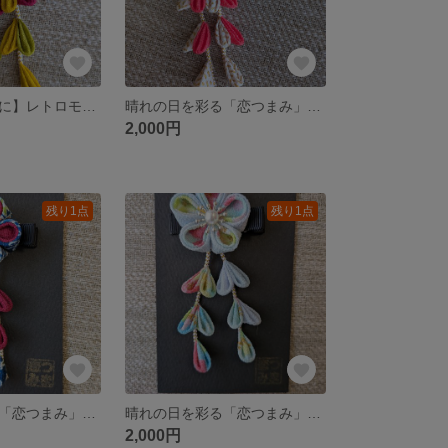
【浴衣・七五三に】レトロモダンな山吹色と葡萄色のつまみ細工髪飾り
晴れの日を彩る「恋つまみ」のクリップ髪飾り【華やかな金箔の煌めき「白金×朱赤」】
2,000円
残り1点
残り1点
晴れの日を彩る「恋つまみ」のクリップ髪飾り【凛とした紺緋色】
晴れの日を彩る「恋つまみ」のクリップ髪飾り【爽やかな水色】
2,000円