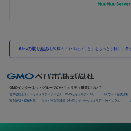
AIへの取り組み
お客様の「やりたいこと」をもっと手軽に。各サ
GMOインターネットグループのセキュリティ事業について
世界初総合ネットセキュリティサービス「GMOセキュリティ24」
パスワード漏洩診断
実在証明・盗聴対策
サイバー攻撃対策（GMOサイバーセキュリティ byイエラエ）