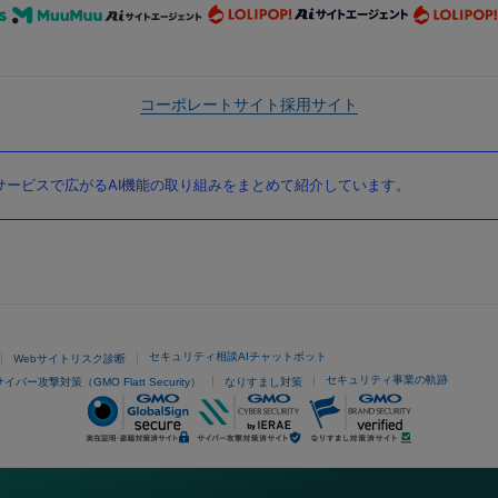
コーポレートサイト
採用サイト
ービスで広がるAI機能の取り組みをまとめて紹介しています。
セキュリティ相談AIチャットボット
Webサイトリスク診断
セキュリティ事業の軌跡
サイバー攻撃対策（GMO Flatt Security）
なりすまし対策