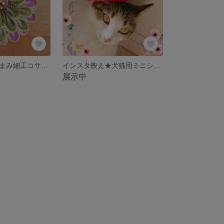
習作★縁取りつまみ細工コサージュ
インスタ映え★犬猫用ミニシルクハット(赤B)
展示中