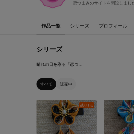
恋つまみのサイトを開設しました。https:/
作品一覧
シリーズ
プロフィール
シリーズ
10
点
晴れの日を彩る「恋つまみ」のクリップ髪飾り
すべて
販売中
残り1点