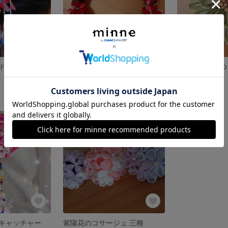
🌼オーダーメイド🌼つまみ細工のUピンかんざし
シルクハットがアクセント★クリスマスリース
展示中
展示中
キャッチャー
紫陽花のコサージュ 三種