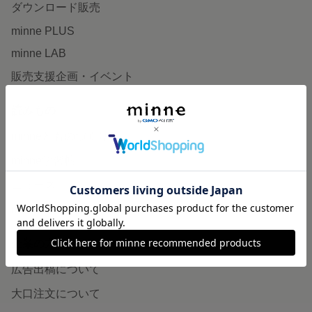
ダウンロード販売
minne PLUS
minne LAB
販売支援企画・イベント
読みもの
minneとものづくりと
minne学習帖
ニュース
minneの本
企業の方へ
広告出稿について
大口注文について