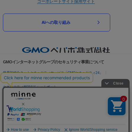
コーポレートサイト
採用サイト
AIへの取り組み
GMOインターネットグループのセキュリティ事業について
世界初総合ネットセキュリティサービス「GMOセキュリティ24」
パスワード漏洩診断
Webサイトリスク診断
セキュリティ相談AIチャットボット
実在証明・盗聴対策
サイバー攻撃対策（GMOサイバーセキュリティ byイエラエ）
サイバー攻撃対策（GMO Flatt Security）
なりすまし対策
セキュリティ事業の軌跡