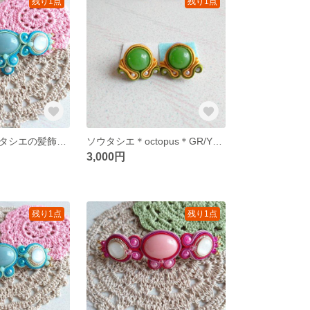
残り1点
残り1点
＊空姫＋＊ソウタシエの髪飾り◇バレッタ◇カラフル ３色展開◇ギフト◇レジン使用
ソウタシエ＊octopus＊GR/YE◇ピアス・イヤリング◇独創的◇個性的◇エスニック◇レジン使用
3,000円
残り1点
残り1点