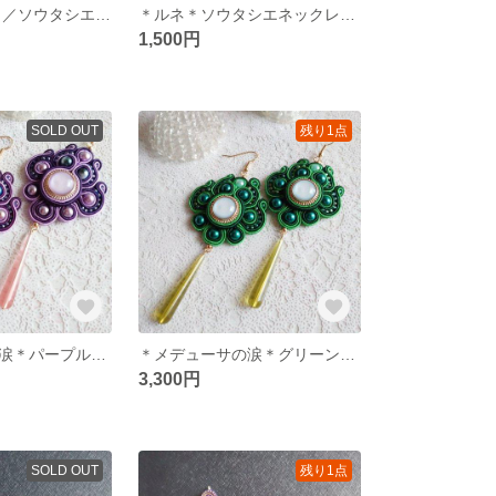
＊yin＊ブラック／ソウタシエのネックレス◇選べるチェーン◇陰陽◇ペンダント◇エスニック◇個性的
＊ルネ＊ソウタシエネックレス◇秋冬◇首飾り
1,500円
SOLD OUT
残り1点
＊メデューサの涙＊パープル◇ソウタシエ◇ピアス イヤリング◇フラメンコ◇クラシカル
＊メデューサの涙＊グリーン◇ソウタシエ◇ピアス イヤリング◇フラメンコ◇クラシカル
3,300円
SOLD OUT
残り1点