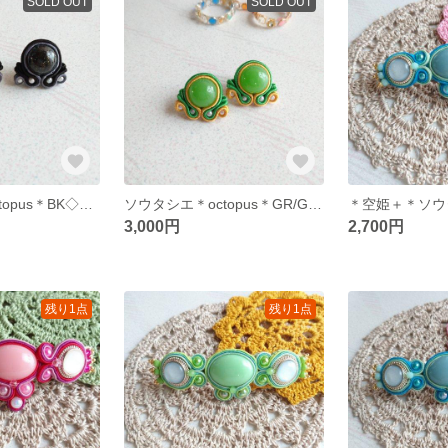
SOLD OUT
SOLD OUT
ソウタシエ＊octopus＊BK◇ピアス・イヤリング◇独創的◇個性的◇キュート◇レジンラメ入り
ソウタシエ＊octopus＊GR/GR◇ピアス・イヤリング◇独創的◇個性的◇エスニック◇レジン使用
3,000円
2,700円
残り1点
残り1点