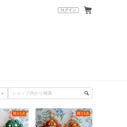
ログイン
残り1点
残り1点