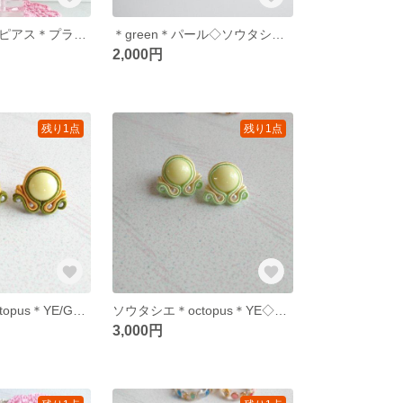
＊揺れるパールピアス＊プラス◇パールイヤリング◇高見え◇セレモニー◇ギフト
＊green＊パール◇ソウタシエイヤリング◇クローバー◇キラキラ◇パール調
2,000円
残り1点
残り1点
ソウタシエ＊octopus＊YE/GR◇ピアス・イヤリング◇独創的◇個性的◇POP◇レジンラメ入り
ソウタシエ＊octopus＊YE◇ピアス・イヤリング◇独創的◇個性的◇ポップ◇レジンラメ入り
3,000円