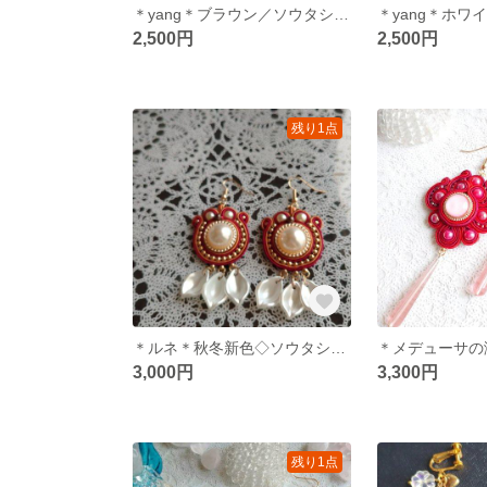
＊yang＊ブラウン／ソウタシエのネックレス◇選べるチェーン◇陰陽◇首飾り◇エスニック◇個性的
2,500円
2,500円
残り1点
＊ルネ＊秋冬新色◇ソウタシエ◇ピアス イヤリング◇フラメンコ◇クラシカル
3,000円
3,300円
残り1点