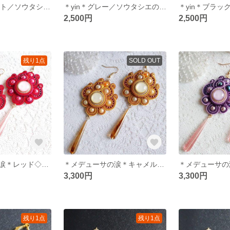
＊yang＊ホワイト／ソウタシエのネックレス◇選べるチェーン◇陰陽◇ペンダント◇エスニック◇個性的
＊yin＊グレー／ソウタシエのネックレス◇選べるチェーン◇陰陽◇首飾り◇エスニック◇個性的
2,500円
2,500円
残り1点
SOLD OUT
＊メデューサの涙＊レッド◇ソウタシエ◇ピアス イヤリング◇フラメンコ◇クラシカル
＊メデューサの涙＊キャメル◇ソウタシエ◇ピアス イヤリング◇フラメンコ◇クラシカル
3,300円
3,300円
残り1点
残り1点