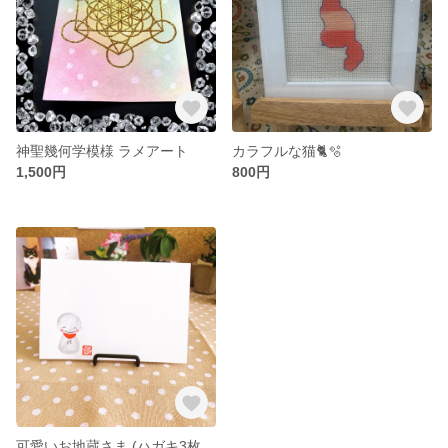
神聖幾何学模様 ラメアート
カラフルな猫🐈🫧
1,500円
800円
可愛いお地蔵さま (ハガキ3枚セット)