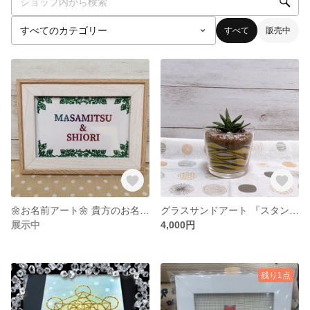
すべて
販売中
🌼お名前アート🌼 貴方のお名前、大切な人のお名前をラメで描く 世界に一つの宝物✨ 大切な名前を飾りませんか💖
グラスサンドアート 『スタンダード模様 』 ✲受注制作✲詳細はお問い合わせください
展示中
4,000円
残り1点