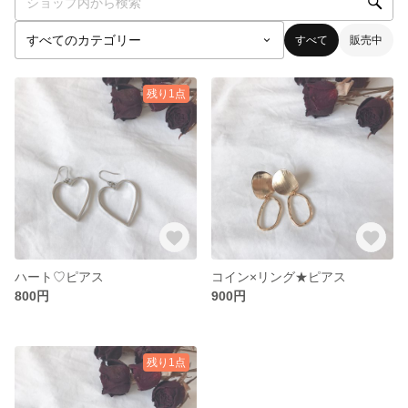
すべて
販売中
残り1点
ハート♡ピアス
コイン×リング★ピアス
800円
900円
残り1点