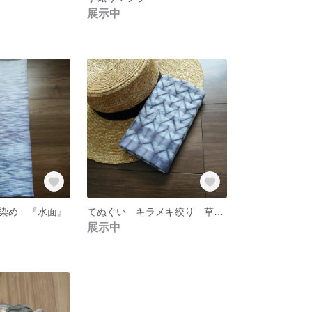
展示中
染め 『水面』
てぬぐい キラメキ絞り 草木染め
展示中