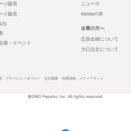
ージ販売
ニュース
ード販売
minneの本
LUS
企業の方へ
AB
広告出稿について
企画・イベント
大口注文について
用
プライバシーポリシー
会社概要
採用情報
メディアキット
©GMO Pepabo, Inc. All rights reserved.