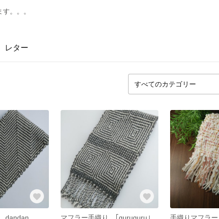
ます。。。
レター
dandan
マフラー手織り ｢guruguru｣
手織りマフラ