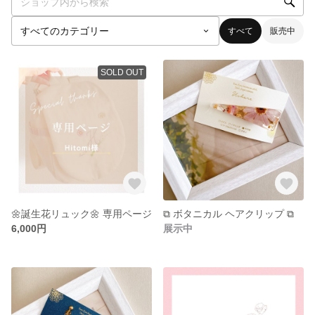
すべて
販売中
SOLD OUT
🌼誕生花リュック🌼 専用ページ
⧉ ボタニカル ヘアクリップ ⧉
6,000円
展示中