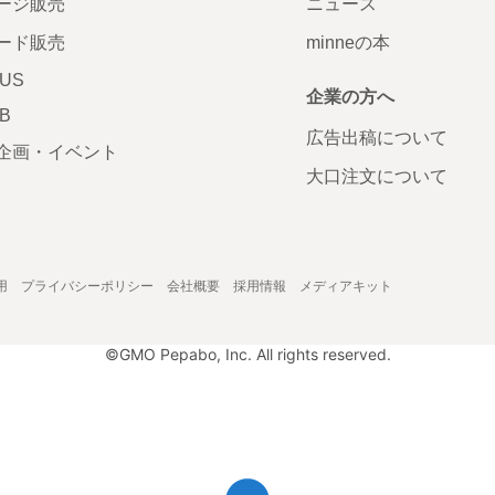
ージ販売
ニュース
ード販売
minneの本
LUS
企業の方へ
AB
広告出稿について
企画・イベント
大口注文について
用
プライバシーポリシー
会社概要
採用情報
メディアキット
©GMO Pepabo, Inc. All rights reserved.