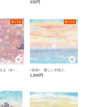
330円
残り1点
残り1点
るま（赤）」
<原画>「優しい夕焼け」
1,500円