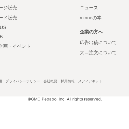
ージ販売
ニュース
ード販売
minneの本
LUS
企業の方へ
AB
広告出稿について
企画・イベント
大口注文について
用
プライバシーポリシー
会社概要
採用情報
メディアキット
©GMO Pepabo, Inc. All rights reserved.