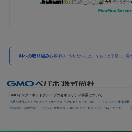
AIへの取り組み
お客様の「やりたいこと」をもっと手軽に。各サ
GMOインターネットグループのセキュリティ事業について
世界初総合ネットセキュリティサービス「GMOセキュリティ24」
パスワード漏洩診断
実在証明・盗聴対策
サイバー攻撃対策（GMOサイバーセキュリティ byイエラエ）