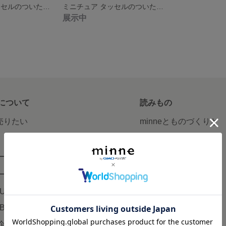
ミニチュア タッセルのついた手提げカゴ(茶に赤)
ミニチュア タッセルのついた手提げカゴ(茶に金)
展示中
について
読みもの
で売りたい
minneとものづくりと
minne学習帖
ージ販売
ニュース
ード販売
minneの本
LUS
企業の方へ
AB
広告出稿について
企画・イベント