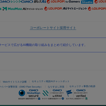
コーポレートサイト
採用サイト
ービスで広がるAI機能の取り組みをまとめて紹介しています。
セキュリティ相談AIチャットボット
Webサイトリスク診断
セキュリティ事業の軌跡
サイバー攻撃対策（GMO Flatt Security）
なりすまし対策