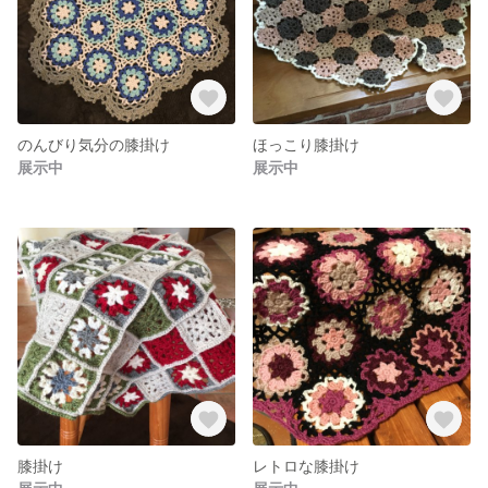
のんびり気分の膝掛け
ほっこり膝掛け
展示中
展示中
膝掛け
レトロな膝掛け