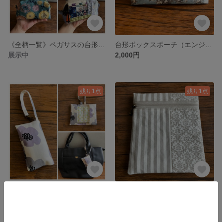
《全柄一覧》ペガサスの台形ボックスポーチ
台形ボックスポーチ（エンジェル）
展示中
2,000円
残り1点
残り1点
ラミネート 二つ折りティッシュケース／Dカン＆ストラップ付
パウチ飲料用 保冷ポーチ
800円
1,700円