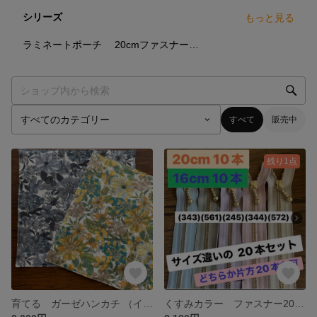
シリーズ
もっと見る
20
点
9
点
ラミネートポーチ
20cmファスナーポーチ
すべて
販売中
残り1点
育てる ガーゼハンカチ （イエロー/グレー）2枚セット 大人の花柄
くすみカラー ファスナー20cm10本 16cm10本 セット リバティにも