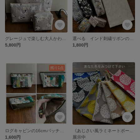
グレージュで楽しむ大人かわいいシマエナガ｜3点セット（トート・ポーチ）1点もの
選べる インド刺繍リボンのブックカバー
5,800円
1,800円
残り1点
ログキャビンの16cmパッチワークポーチ グリーン
《あじさい風ラミネートポーチ・全色ギャラリー》
1,600円
展示中