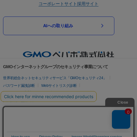
コーポレートサイト
採用サイト
AIへの取り組み
GMOインターネットグループのセキュリティ事業について
世界初総合ネットセキュリティサービス「GMOセキュリティ24」
パスワード漏洩診断
Webサイトリスク診断
セキュリティ相談AIチャットボット
実在証明・盗聴対策
サイバー攻撃対策（GMOサイバーセキュリティ byイエラエ）
サイバー攻撃対策（GMO Flatt Security）
なりすまし対策
セキュリティ事業の軌跡