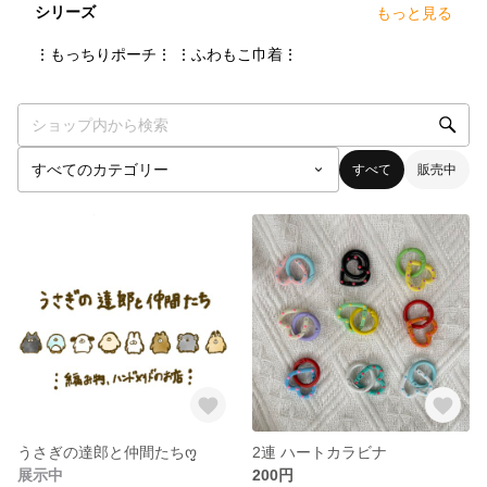
シリーズ
もっと見る
8
点
8
点
⋮もっちりポーチ⋮
⋮ふわもこ巾着⋮
すべて
販売中
うさぎの達郎と仲間たちო͈̮
2連 ハートカラビナ
展示中
200円