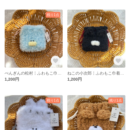
残り1点
ぺんぎんの松村⋮ふわもこ巾着⋮ ちいさめ
ねこの小次郎⋮ふわもこ巾着⋮ ちいさめ
1,200円
1,200円
残り1点
残り1点