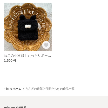
ねこの小次郎⋮もっちりポーチ⋮ ちいさめ
1,500円
minne ホーム
うさぎの達郎と仲間たちო͈̮ の作品一覧
minneを知る