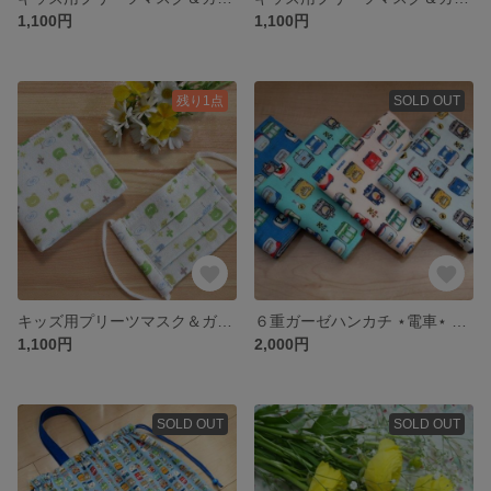
1,100円
1,100円
残り1点
SOLD OUT
キッズ用プリーツマスク＆ガーゼハンカチ ＊カエルさん・ホワイト＊
６重ガーゼハンカチ ⋆電車⋆ 刺繡名入れ〖受注制作〗
1,100円
2,000円
SOLD OUT
SOLD OUT