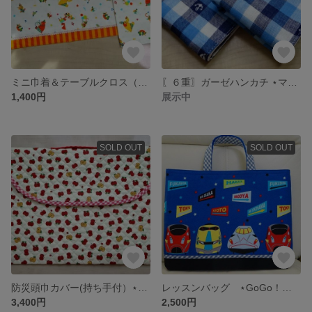
ミニ巾着＆テーブルクロス（大判）⋆かわいい音楽隊・オレンジ⋆
〖６重〗ガーゼハンカチ ⋆マリン⋆
1,400円
展示中
SOLD OUT
SOLD OUT
防災頭巾カバー(持ち手付）⋆あっぷる⋆
レッスンバッグ ⋆GoGo！トレイン！ ⋆
3,400円
2,500円