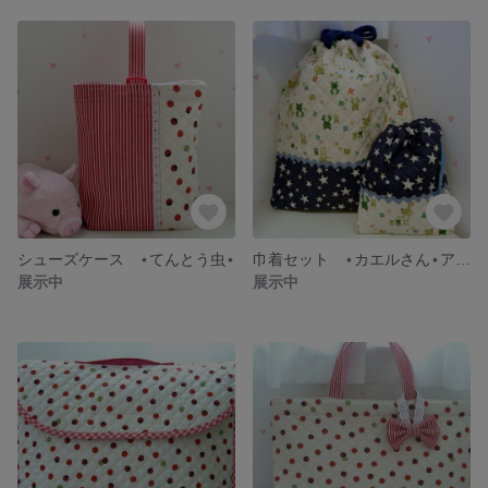
シューズケース ⋆てんとう虫⋆
巾着セット ⋆カエルさん⋆アイボリー
展示中
展示中