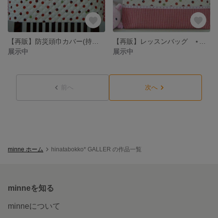
【再販】防災頭巾カバー(持ち手付）⋆てんとう虫⋆
【再販】レッスンバッグ ⋆てんとう虫⋆
展示中
展示中
前へ
次へ
minne ホーム
hinatabokko* GALLER の作品一覧
minneを知る
minneについて