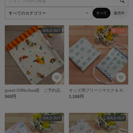
すべて
販売中
SOLD OUT
残り1点
guest-038bc5aa様 ご予約品
キッズ用プリーツマスク＆ガーゼハンカチ ＊ぞうさん＊
500円
1,100円
SOLD OUT
SOLD OUT