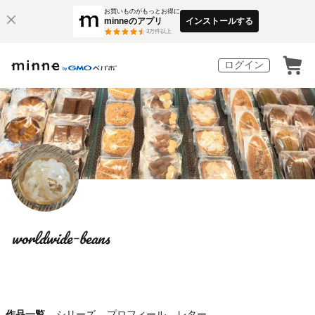
お買いものがもっとお得に
minneのアプリ
インストールする
3
万件以上
ログイン
worldwideｰbeans
作品一覧
シリーズ
プロフィール
レター