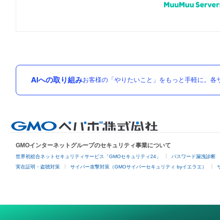
AIへの取り組み
お客様の「やりたいこと」をもっと手軽に。各サ
GMOインターネットグループのセキュリティ事業について
世界初総合ネットセキュリティサービス「GMOセキュリティ24」
パスワード漏洩診断
実在証明・盗聴対策
サイバー攻撃対策（GMOサイバーセキュリティ byイエラエ）