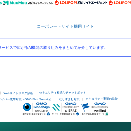
コーポレートサイト
採用サイト
ービスで広がるAI機能の取り組みをまとめて紹介しています。
セキュリティ相談AIチャットボット
Webサイトリスク診断
セキュリティ事業の軌跡
サイバー攻撃対策（GMO Flatt Security）
なりすまし対策