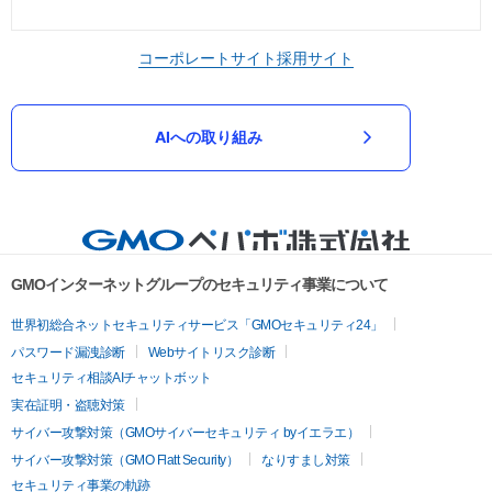
コーポレートサイト
採用サイト
AIへの取り組み
GMOインターネットグループのセキュリティ事業について
世界初総合ネットセキュリティサービス「GMOセキュリティ24」
パスワード漏洩診断
Webサイトリスク診断
セキュリティ相談AIチャットボット
実在証明・盗聴対策
サイバー攻撃対策（GMOサイバーセキュリティ byイエラエ）
サイバー攻撃対策（GMO Flatt Security）
なりすまし対策
セキュリティ事業の軌跡