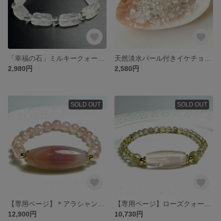
「幸福の石」ミルキークォーツの貔貅のブレスレット❣️❣️
天然淡水パール付きイケチョウガイ皿とヒマラヤ産さざれ100gの浄化用セット✨✨
2,980円
2,580円
SOLD OUT
SOLD OUT
【専用ページ】＊アラシャンゴビアゲートの天珠型とレッドライモナイトインクォーツのブレスレット❣️❣️
【専用ページ】ローズクォーツの天珠型とルチルクォーツのブレスレット❣️❣️
12,900円
10,730円