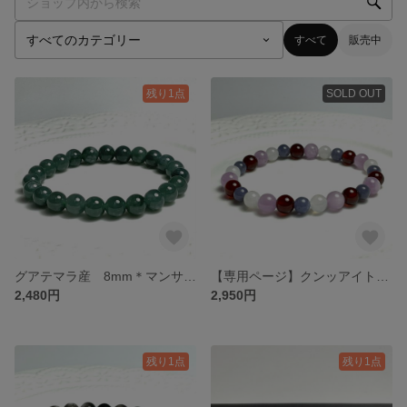
すべて
販売中
残り1点
SOLD OUT
グアテマラ産 8mm＊マンサーノ青翡翠のブレスレット❣️❣️
【専用ページ】クンッアイトとタンザナイトとオレンジガーネットとミルキームーンストーンのブレスレット❣️❣️
2,480円
2,950円
残り1点
残り1点