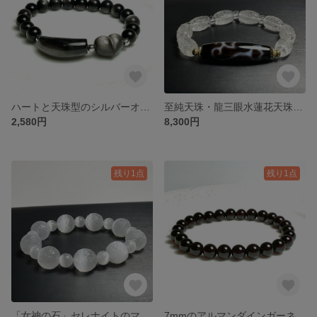
ハートと天珠型のシルバーオブシディアンのブレスレット❣️❣️
至純天珠・龍三眼水蓮花天珠と「幸福の石」ミルキークオーツのマニ車彫りのブレスレット❣️❣️
2,580円
8,300円
残り1点
残り1点
「女神の石」セレナイトのマニ車彫りのブレスレット❣️❣️
7mmのアルマンダインガーネットのブレスレット❣️❣️