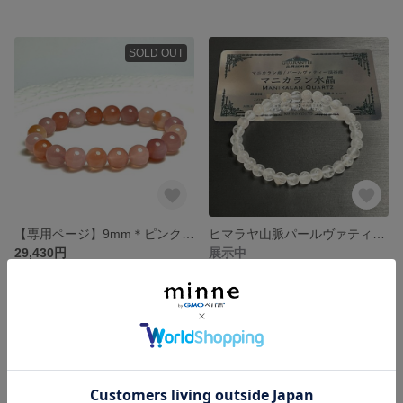
SOLD OUT
【専用ページ】9mm＊ピンクの塩原瑪瑙・ソルトソースアゲートのブレスレット❣️❣️
ヒマラヤ山脈パールヴァティ渓谷産/6mm＊ マニカラン水晶のブレスレット15.8cm
29,430円
展示中
SOLD OUT
残り1点