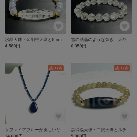
水晶天珠・金剛杵天珠と8mmタピオカアゲートのブレスレット✨✨
雪の結晶のような煌き 天然水晶 10mm＊スノーアイリスクォーツのブレスレット
4,580円
6,350円
残り1点
残り1点
サファイアブルーが美しいリトアニアアンバーのネックレス❣️❣️
黒瑪瑙天珠・二眼天珠とルチルクォーツのブレスレット❣️❣️
14,600円
5,380円