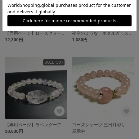
【専用ページ】ローズクォーツの天珠型とセリサイトインローズクォーツのブレスレット❣️❣️
夜空のような ホタルガラスのトンボ玉とブルータイガーアイのブレスレット✨✨
12,300円
1,680円
SOLD OUT
【専用ページ】ラベンダーアメジストのラフロックとパステルカラーのミックスクォーツのブレスレット❣️❣️
ローズクォーツ 三日月彫り ブレスレット❣️❣️
38,630円
展示中